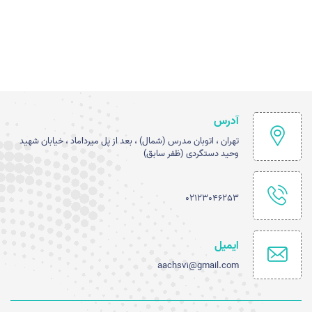
آدرس
تهران ، اتوبان مدرس (شمال) ، بعد از پل میرداماد ، خیابان شهید
وحید دستگردی (ظفر سابق)
02123046253
ایمیل
aachsv1@gmail.com