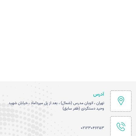
آدرس
تهران ، اتوبان مدرس (شمال) ، بعد از پل میرداماد ، خیابان شهید
وحید دستگردی (ظفر سابق)
02123046253