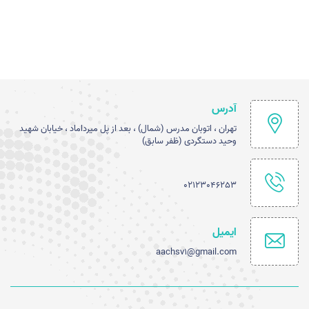
آدرس
تهران ، اتوبان مدرس (شمال) ، بعد از پل میرداماد ، خیابان شهید
وحید دستگردی (ظفر سابق)
02123046253
ایمیل
aachsv1@gmail.com