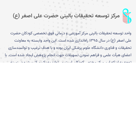
مرکز توسعه تحقیقات بالینی حضرت علی اصغر (ع)
واحد توسعه تحقیقات بالینی مرکز آموزشی و درمانی فوق تخصصی کودکان حضرت
علی اصغر (ع) در سال ۱۳۹۵ را­ه‌­اندازی شده است. این واحد وابسته به معاونت
تحقیقات و فناوری دانشگاه علوم پزشکی ایران بوده و با هدف ترغیب و توانمندسازی
اعضای هیأت علمی و فراهم نمودن تسهیلات جهت انجام پژوهش ایجاد شده است. با
توجه به اینکه این مرکز مختص کودکان است می­‌تواند به یک مرکز پیشرو در زمینه
تشخیص، پیشگیری و درمان بیماری­‌های کودکان تبدیل شود...
[بیشتر]
پیوند های مفید
ورود به صفحه معاونت تحقیقات و
کارگروه وزارتی اخلاق در پژوهش
فناوری دانشگاه
ورود به سایت معاونت تحقیقات و
نظام نوین اطلاعات پژوهش های
فناوری وزارت بهداشت درمان و
پزشکی ایران (نوپا)