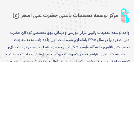
مرکز توسعه تحقیقات بالینی حضرت علی اصغر (ع)
واحد توسعه تحقیقات بالینی مرکز آموزشی و درمانی فوق تخصصی کودکان حضرت
علی اصغر (ع) در سال ۱۳۹۵ را­ه‌­اندازی شده است. این واحد وابسته به معاونت
تحقیقات و فناوری دانشگاه علوم پزشکی ایران بوده و با هدف ترغیب و توانمندسازی
اعضای هیأت علمی و فراهم نمودن تسهیلات جهت انجام پژوهش ایجاد شده است. با
توجه به اینکه این مرکز مختص کودکان است می­‌تواند به یک مرکز پیشرو در زمینه
تشخیص، پیشگیری و درمان بیماری­‌های کودکان تبدیل شود...
[بیشتر]
پیوند های مفید
ورود به صفحه معاونت تحقیقات و
کارگروه وزارتی اخلاق در پژوهش
فناوری دانشگاه
ورود به سایت معاونت تحقیقات و
نظام نوین اطلاعات پژوهش های
فناوری وزارت بهداشت درمان و
پزشکی ایران (نوپا)