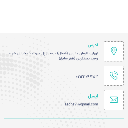
آدرس
تهران ، اتوبان مدرس (شمال) ، بعد از پل میرداماد ، خیابان شهید
وحید دستگردی (ظفر سابق)
02123046253
ایمیل
aachsv1@gmail.com