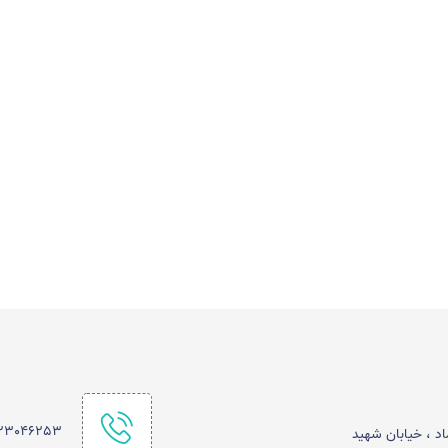
123046253
اد ، خیابان شهید