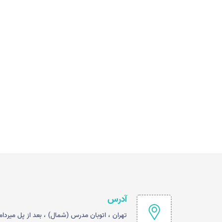
آدرس
تهران ، اتوبان مدرس (شمال) ، بعد از پل میردام