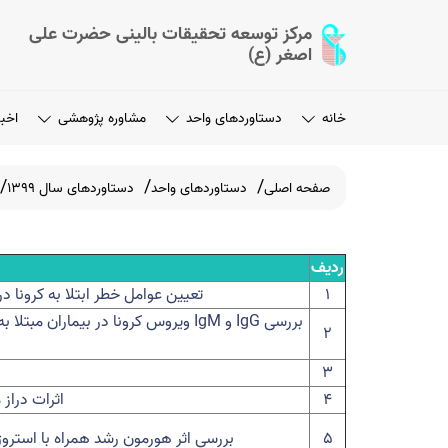
مرکز توسعه تحقیقات بالینی حضرت علی
اصغر (ع)
خانه
دستاوردهای واحد
مشاوره پژوهشی
اخبا
صفحه اصلی
دستاوردهای واحد
دستاوردهای سال 1399
ردیف
۱
تعیین عوامل خطر ابتلا به کرونا در
بررسی
IgG
و
IgM
ویروس کرونا در بیماران مبتلا به
۲
۳
۴
اثرات دراز 
۵
بررسی اثر هورمون رشد همراه با استروژن در سن ۱۱ سالگی و بعد از ۱۳ سالگی در افزایش قد بیماران مبتلا ب