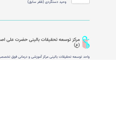
وحید دستگردی (ظفر سابق)
مرکز توسعه تحقیقات بالینی حضرت علی اصغ
(ع)
واحد توسعه تحقیقات بالینی مرکز آموزشی و درمانی فوق تخصص
کودکان حضرت علی اصغر (ع) در سال ۱۳۹۵ را­ه‌­اندازی 
واحد وابسته به معاونت تحقیقات و فناوری دانشگاه علوم پزشکی ا
بوده و با هدف ترغیب و توانمندسازی اعضای هیأت علمی و فراهم
نمودن تسهیلات جهت انجام پژوهش ایجاد شده است. با توجه به 
این مرکز مختص کودکان است می­‌تواند به یک مرکز پیشرو در زمین
تشخیص، پیشگیری و درمان بیماری­‌های کودکان تبدیل شود...
[بی