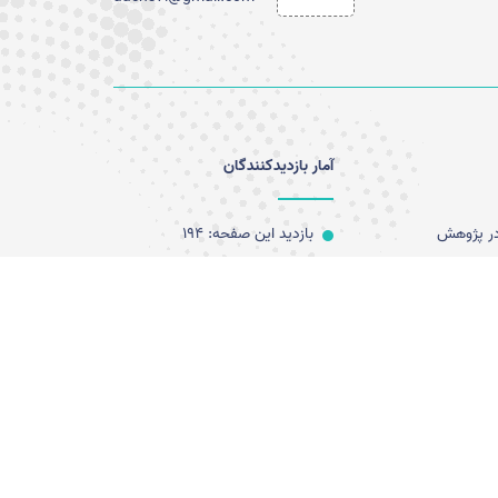
آمار بازدیدکنندگان
 در پژوهش
بازدید این صفحه: 194
بازدید امروز: 2
پژوهش های
کل بازدید: 34699
کاربران آنلاین: 0
آخرین به روز رسانی:
1404/09/25 09:38