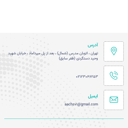
آدرس
تهران ، اتوبان مدرس (شمال) ، بعد از پل میرداماد ، خیابان شهید
وحید دستگردی (ظفر سابق)
02123046253
ایمیل
aachsv1@gmail.com