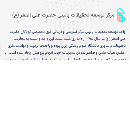
مرکز توسعه تحقیقات بالینی حضرت علی اصغر (ع)
واحد توسعه تحقیقات بالینی مرکز آموزشی و درمانی فوق تخصصی کودکان حضرت
علی اصغر (ع) در سال ۱۳۹۵ را­ه‌­اندازی شده است. این واحد وابسته به معاونت
تحقیقات و فناوری دانشگاه علوم پزشکی ایران بوده و با هدف ترغیب و توانمندسازی
اعضای هیأت علمی و فراهم نمودن تسهیلات جهت انجام پژوهش ایجاد شده است. با
توجه به اینکه این مرکز مختص کودکان است می­‌تواند به یک مرکز پیشرو در زمینه
تشخیص، پیشگیری و درمان بیماری­‌های کودکان تبدیل شود...
[بیشتر]
پیوند های مفید
ورود به صفحه معاونت تحقیقات و
کارگروه وزارتی اخلاق در پژوهش
فناوری دانشگاه
ورود به سایت معاونت تحقیقات و
نظام نوین اطلاعات پژوهش های
فناوری وزارت بهداشت درمان و
پزشکی ایران (نوپا)