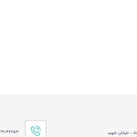
123046253
اد ، خیابان شهید