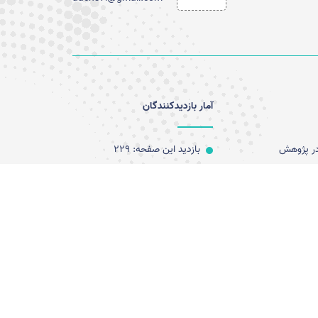
آمار بازدیدکنندگان
 در پژوهش
بازدید این صفحه: 229
بازدید امروز: 7
پژوهش های
کل بازدید: 34704
کاربران آنلاین: 0
آخرین به روز رسانی:
1404/09/25 09:38