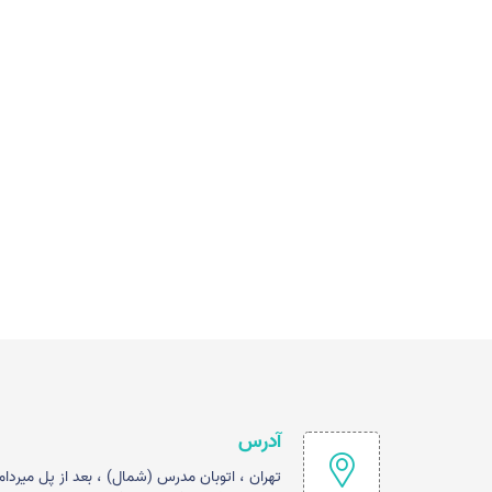
آدرس
تهران ، اتوبان مدرس (شمال) ، بعد از پل میردام