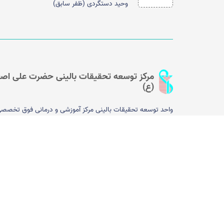
وحید دستگردی (ظفر سابق)
مرکز توسعه تحقیقات بالینی حضرت علی اصغ
(ع)
واحد توسعه تحقیقات بالینی مرکز آموزشی و درمانی فوق تخصص
کودکان حضرت علی اصغر (ع) در سال ۱۳۹۵ را­ه‌­اندازی 
واحد وابسته به معاونت تحقیقات و فناوری دانشگاه علوم پزشکی ا
بوده و با هدف ترغیب و توانمندسازی اعضای هیأت علمی و فراهم
نمودن تسهیلات جهت انجام پژوهش ایجاد شده است. با توجه به 
این مرکز مختص کودکان است می­‌تواند به یک مرکز پیشرو در زمین
تشخیص، پیشگیری و درمان بیماری­‌های کودکان تبدیل شود...
[بی