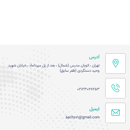
آدرس
تهران ، اتوبان مدرس (شمال) ، بعد از پل میرداماد ، خیابان شهید
وحید دستگردی (ظفر سابق)
02123046253
ایمیل
aachsv1@gmail.com