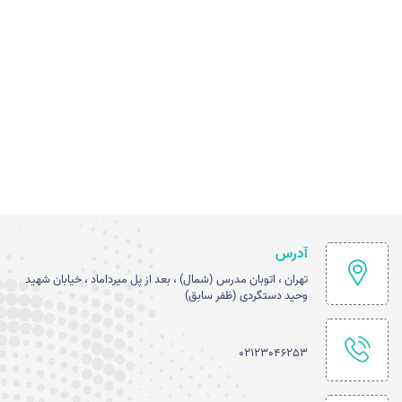
آدرس
تهران ، اتوبان مدرس (شمال) ، بعد از پل میرداماد ، خیابان شهید
وحید دستگردی (ظفر سابق)
02123046253