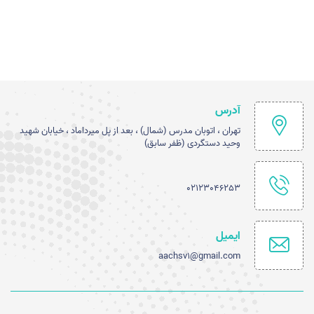
آدرس
تهران ، اتوبان مدرس (شمال) ، بعد از پل میرداماد ، خیابان شهید
وحید دستگردی (ظفر سابق)
02123046253
ایمیل
aachsv1@gmail.com