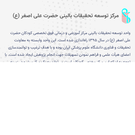
مرکز توسعه تحقیقات بالینی حضرت علی اصغر (ع)
واحد توسعه تحقیقات بالینی مرکز آموزشی و درمانی فوق تخصصی کودکان حضرت
علی اصغر (ع) در سال ۱۳۹۵ را­ه‌­اندازی شده است. این واحد وابسته به معاونت
تحقیقات و فناوری دانشگاه علوم پزشکی ایران بوده و با هدف ترغیب و توانمندسازی
اعضای هیأت علمی و فراهم نمودن تسهیلات جهت انجام پژوهش ایجاد شده است. با
توجه به اینکه این مرکز مختص کودکان است می­‌تواند به یک مرکز پیشرو در زمینه
تشخیص، پیشگیری و درمان بیماری­‌های کودکان تبدیل شود...
[بیشتر]
پیوند های مفید
ورود به صفحه معاونت تحقیقات و
کارگروه وزارتی اخلاق در پژوهش
فناوری دانشگاه
ورود به سایت معاونت تحقیقات و
نظام نوین اطلاعات پژوهش های
فناوری وزارت بهداشت درمان و
پزشکی ایران (نوپا)